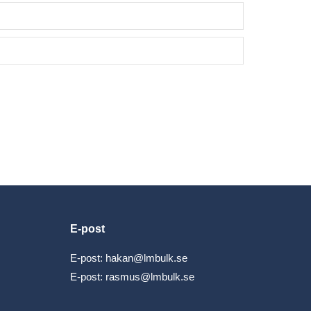
E-post
E-post:
hakan@lmbulk.se
E-post:
rasmus@lmbulk.se