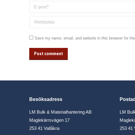
E-post *
Webbplats
Save my name, email, and website in this browser for th
Post comment
Besöksadress
Posta
LM Bulk & Materialhantering AB
LM Bulk
Maglekärrsvägen 17
Maglek
253 41 Vallåkra
253 41 