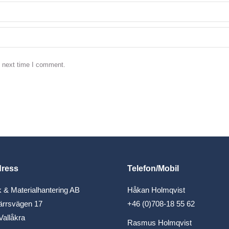
e next time I comment.
dress
Telefon/Mobil
 & Materialhantering AB
Håkan Holmqvist
ärrsvägen 17
+46 (0)708-18 55 62
Vallåkra
Rasmus Holmqvist