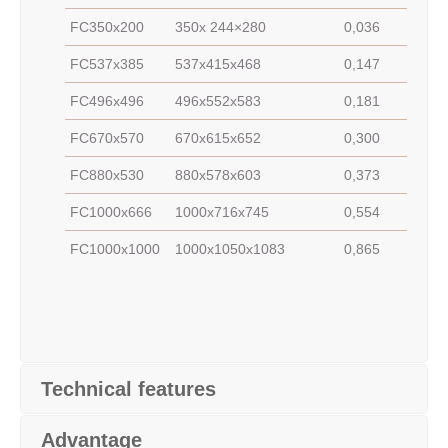
FC350x200
350x 244×280
0,036
FC537x385
537x415x468
0,147
FC496x496
496x552x583
0,181
FC670x570
670x615x652
0,300
FC880x530
880x578x603
0,373
FC1000x666
1000x716x745
0,554
FC1000x1000
1000x1050x1083
0,865
Technical features
Advantage