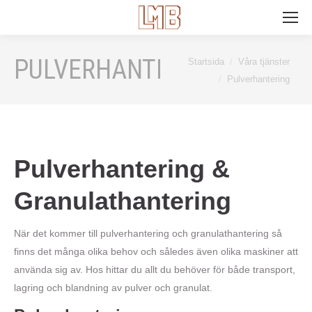
Search:
PULVERHANTERING
Du är här:
Startsida
Våra tjänster
Pulverhantering
Pulverhantering &
Granulathantering
När det kommer till pulverhantering och granulathantering så
finns det många olika behov och således även olika maskiner att
använda sig av. Hos hittar du allt du behöver för både transport,
lagring och blandning av pulver och granulat.